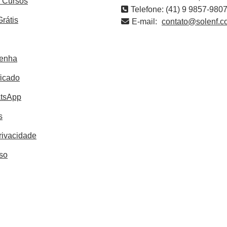
s Cursos
Telefone: (41) 9 9857-980
Grátis
E-mail:
contato@solenf.c
Senha
ficado
atsApp
s
Privacidade
so