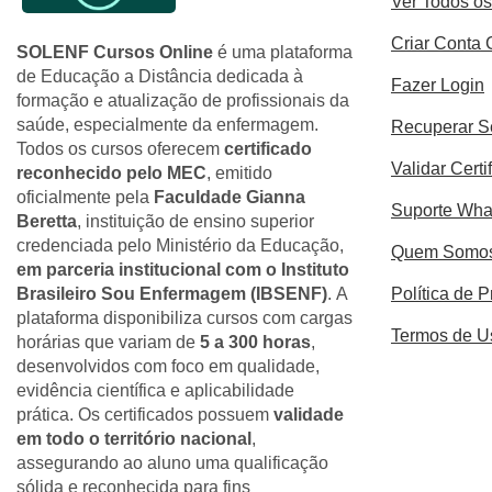
Ver Todos o
Criar Conta 
SOLENF Cursos Online
é uma plataforma
de Educação a Distância dedicada à
Fazer Login
formação e atualização de profissionais da
saúde, especialmente da enfermagem.
Recuperar 
Todos os cursos oferecem
certificado
Validar Certi
reconhecido pelo MEC
, emitido
oficialmente pela
Faculdade Gianna
Suporte Wh
Beretta
, instituição de ensino superior
credenciada pelo Ministério da Educação,
Quem Somo
em parceria institucional com o Instituto
Brasileiro Sou Enfermagem (IBSENF)
. A
Política de 
plataforma disponibiliza cursos com cargas
Termos de U
horárias que variam de
5 a 300 horas
,
desenvolvidos com foco em qualidade,
evidência científica e aplicabilidade
prática. Os certificados possuem
validade
em todo o território nacional
,
assegurando ao aluno uma qualificação
sólida e reconhecida para fins